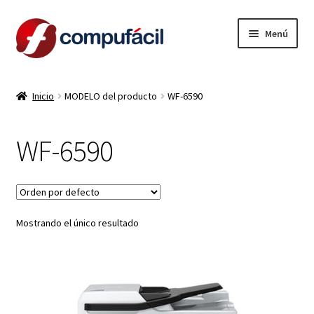
Ir
Ir
Menú
a
al
la
contenido
INICIO
navegación
Inicio
MODELO del producto
WF-6590
ARMA TU COMBO
WF-6590
Expandi
PRODUCTOS
el
menú
CONTACTO
hijo
Mostrando el único resultado
LIQUIDACION
MI CUENTA