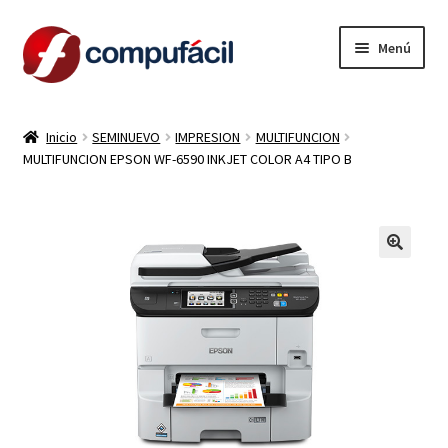
Ir
Ir
Menú
a
al
la
contenido
INICIO
navegación
Inicio
SEMINUEVO
IMPRESION
MULTIFUNCION
MULTIFUNCION EPSON WF-6590 INKJET COLOR A4 TIPO B
ARMA TU COMBO
Expandi
PRODUCTOS
el
menú
CONTACTO
hijo
LIQUIDACION
MI CUENTA