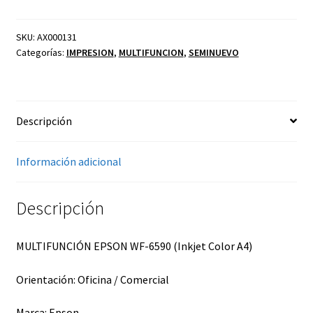
WF-
6590
INKJET
SKU:
AX000131
Categorías:
IMPRESION
,
MULTIFUNCION
,
SEMINUEVO
COLOR
A4
TIPO
B
Descripción
cantidad
Información adicional
Descripción
MULTIFUNCIÓN EPSON WF-6590 (Inkjet Color A4)
Orientación: Oficina / Comercial
Marca: Epson