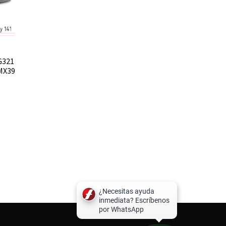
G321
MX39