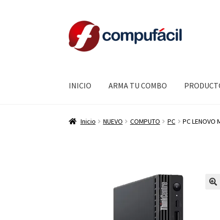
Ir
Ir
a
al
la
contenido
navegación
INICIO
ARMA TU COMBO
PRODUCT
Inicio
NUEVO
COMPUTO
PC
PC LENOVO M