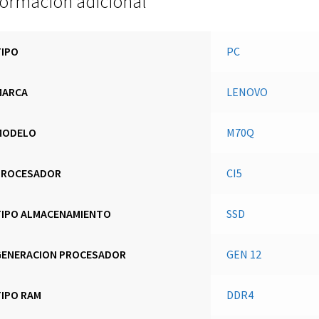
formación adicional
NUEVO
cantidad
TIPO
PC
MARCA
LENOVO
MODELO
M70Q
PROCESADOR
CI5
TIPO ALMACENAMIENTO
SSD
GENERACION PROCESADOR
GEN 12
TIPO RAM
DDR4