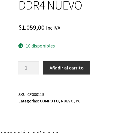
DDR4 NUEVO
$
1.059,00
Inc IVA
10 disponibles
PC
Añadir al carrito
LENOVO
M70Q
CI5
GEN
SKU:
CF000119
Categorías:
COMPUTO
,
NUEVO
,
PC
12
512GB
SSD
8GB
DDR4