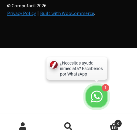
© Compufacil 2026
Privacy Policy
Built with WooCommerce
.
1
Búsqueda
0
de
productos