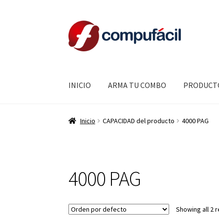
Ir
Ir
a
al
la
contenido
navegación
INICIO
ARMA TU COMBO
PRODUCT
Inicio
CAPACIDAD del producto
4000 PAG
4000 PAG
Showing all 2 r