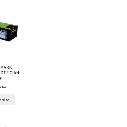
XMARK
0DTE CIAN
al
nc IVA
arrito