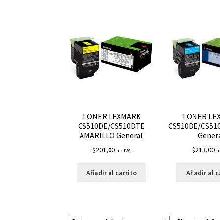
TONER LEXMARK
TONER LE
CS510DE/CS510DTE
CS510DE/CS51
AMARILLO General
Gener
$
201,00
$
213,00
Inc IVA
I
Añadir al carrito
Añadir al c