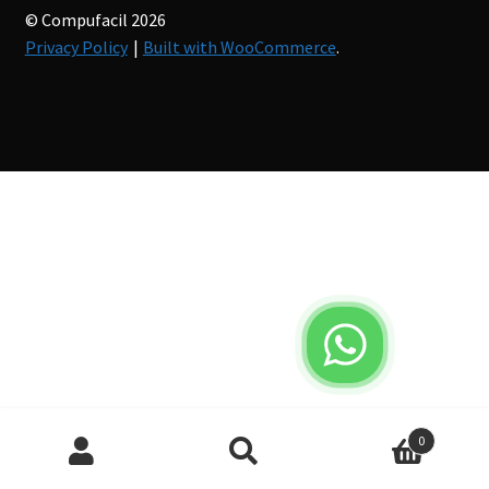
© Compufacil 2026
Privacy Policy
Built with WooCommerce
.
Búsqueda
0
de
productos