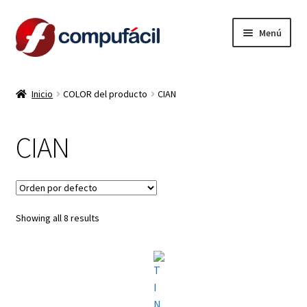
Ir
Ir
Menú
a
al
la
contenido
INICIO
navegación
Inicio
COLOR del producto
CIAN
ARMA TU COMBO
CIAN
Expandi
PRODUCTOS
el
menú
CONTACTO
hijo
Showing all 8 results
LIQUIDACION
MI CUENTA