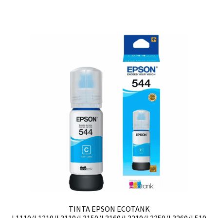
TINTA EPSON ECOTANK
L1110/L1210/L3110/L3150/L3160/L3210/L3250/L3260/L519