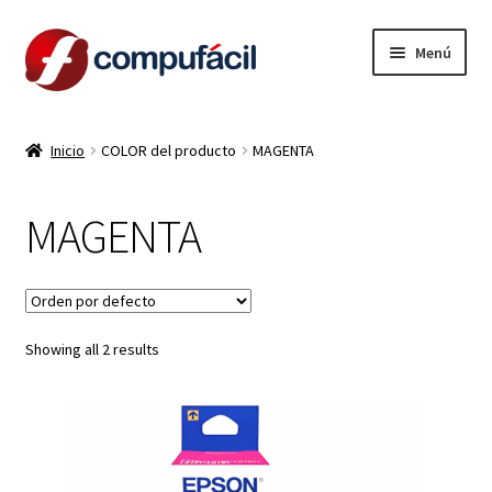
Ir
Ir
Menú
a
al
la
contenido
INICIO
navegación
Inicio
COLOR del producto
MAGENTA
ARMA TU COMBO
MAGENTA
Expandi
PRODUCTOS
el
menú
CONTACTO
hijo
Showing all 2 results
LIQUIDACION
MI CUENTA