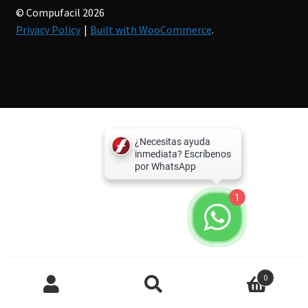
© Compufacil 2026
Privacy Policy
Built with WooCommerce
.
1
Búsqueda
0
de
productos