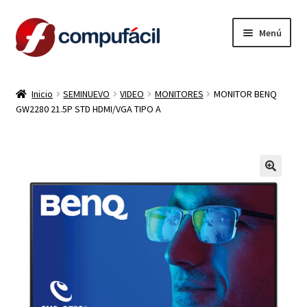
Ir
Ir
Menú
a
al
la
contenido
INICIO
navegación
Inicio
SEMINUEVO
VIDEO
MONITORES
MONITOR BENQ
GW2280 21.5P STD HDMI/VGA TIPO A
ARMA TU COMBO
Expandi
PRODUCTOS
el
menú
CONTACTO
hijo
LIQUIDACION
MI CUENTA