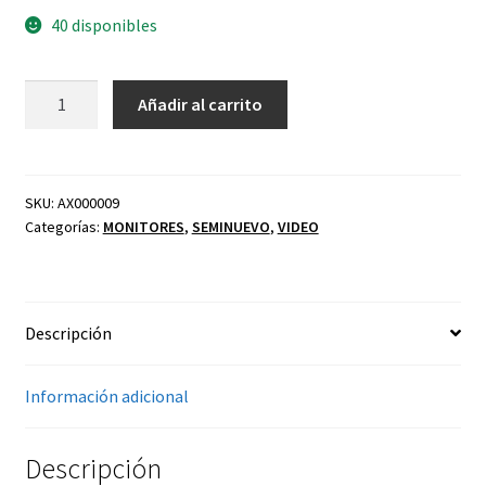
40 disponibles
MONITOR
Añadir al carrito
BENQ
GW2280
21.5P
STD
SKU:
AX000009
Categorías:
MONITORES
,
SEMINUEVO
,
VIDEO
HDMI/VGA
TIPO
A
cantidad
Descripción
Información adicional
Descripción