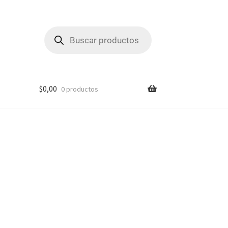
Búsqueda
de
productos
$
0,00
0 productos