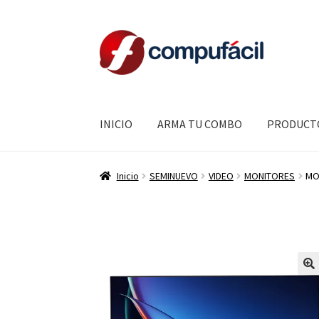
Ir
Ir
a
al
la
contenido
navegación
INICIO
ARMA TU COMBO
PRODUCT
Inicio
SEMINUEVO
VIDEO
MONITORES
MO