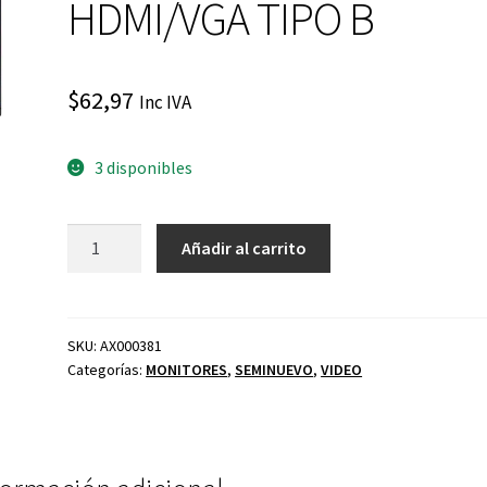
HDMI/VGA TIPO B
$
62,97
Inc IVA
3 disponibles
MONITOR
Añadir al carrito
VIEWSONIC
VA2261H
21.5P
STD
SKU:
AX000381
Categorías:
MONITORES
,
SEMINUEVO
,
VIDEO
HDMI/VGA
TIPO
B
cantidad