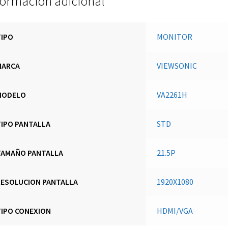
formación adicional
TIPO
MONITOR
MARCA
VIEWSONIC
MODELO
VA2261H
TIPO PANTALLA
STD
TAMAÑO PANTALLA
21.5P
RESOLUCION PANTALLA
1920X1080
TIPO CONEXION
HDMI/VGA