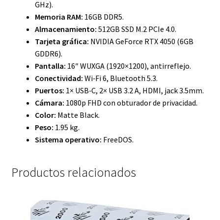
GHz).
Memoria RAM:
16GB DDR5.
Almacenamiento:
512GB SSD M.2 PCIe 4.0.
Tarjeta gráfica:
NVIDIA GeForce RTX 4050 (6GB
GDDR6).
Pantalla:
16″ WUXGA (1920×1200), antirreflejo.
Conectividad:
Wi‑Fi 6, Bluetooth 5.3.
Puertos:
1× USB‑C, 2× USB 3.2 A, HDMI, jack 3.5mm.
Cámara:
1080p FHD con obturador de privacidad.
Color:
Matte Black.
Peso:
1.95 kg.
Sistema operativo:
FreeDOS.
Productos relacionados