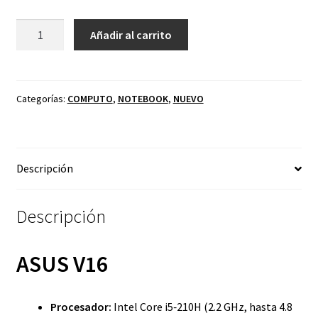
Notebook
Añadir al carrito
ASUS
V16
core
i5
Categorías:
COMPUTO
,
NOTEBOOK
,
NUEVO
16GB
DDR5
512GB
Descripción
SSD
16P
(BAJO
Descripción
PEDIDO)
cantidad
ASUS V16
Procesador:
Intel Core i5‑210H (2.2 GHz, hasta 4.8