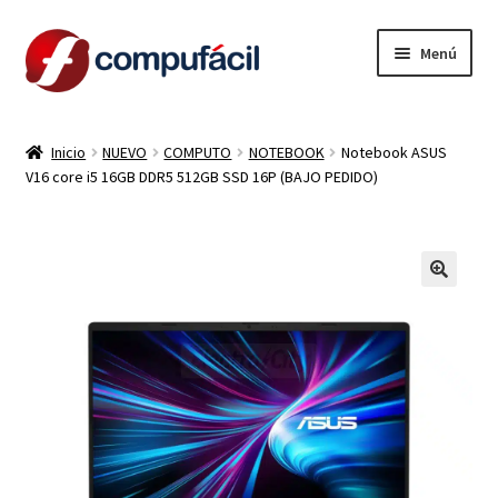
Ir
Ir
Menú
a
al
la
contenido
INICIO
navegación
Inicio
NUEVO
COMPUTO
NOTEBOOK
Notebook ASUS
V16 core i5 16GB DDR5 512GB SSD 16P (BAJO PEDIDO)
ARMA TU COMBO
Expandi
PRODUCTOS
el
menú
CONTACTO
hijo
LIQUIDACION
MI CUENTA