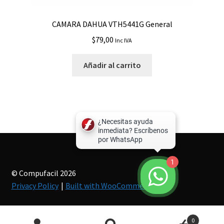
CAMARA DAHUA VTH5441G General
$
79,00
Inc IVA
Añadir al carrito
1
© Compufacil 2026
Privacy Policy
Built with WooCommerce
.
Búsqueda
0