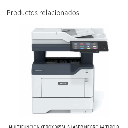
Productos relacionados
MULTIFUNCION XEROX 3655I_S LASER NEGRO A4 TIPO B