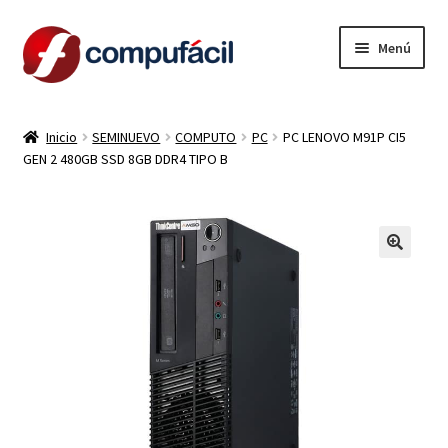
Ir
Ir
Menú
a
al
la
contenido
INICIO
navegación
Inicio
SEMINUEVO
COMPUTO
PC
PC LENOVO M91P CI5
GEN 2 480GB SSD 8GB DDR4 TIPO B
ARMA TU COMBO
Expandi
PRODUCTOS
el
menú
CONTACTO
hijo
LIQUIDACION
MI CUENTA