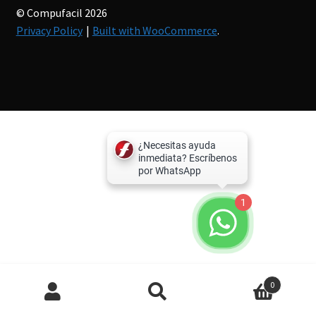
© Compufacil 2026
Privacy Policy
Built with WooCommerce
.
1
Búsqueda
0
de
productos