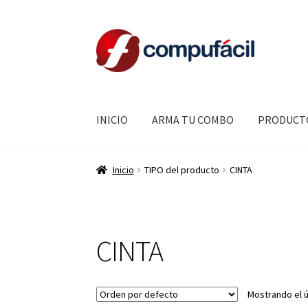
Ir
Ir
a
al
la
contenido
navegación
INICIO
ARMA TU COMBO
PRODUCT
Inicio
TIPO del producto
CINTA
CINTA
Mostrando el ú