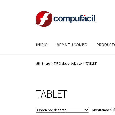
Ir
Ir
a
al
la
contenido
navegación
INICIO
ARMA TU COMBO
PRODUCT
Inicio
TIPO del producto
TABLET
TABLET
Mostrando el ú