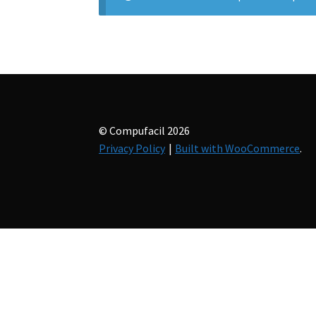
© Compufacil 2026
Privacy Policy
Built with WooCommerce
.