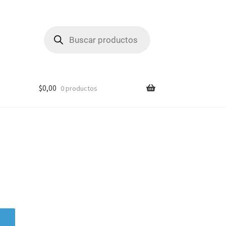
Búsqueda
de
productos
$
0,00
0 productos