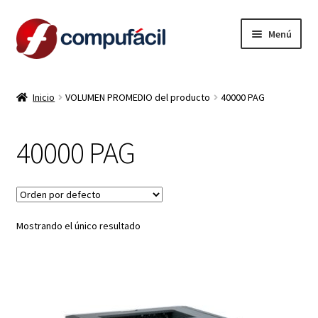
Ir
Ir
Menú
a
al
la
contenido
INICIO
navegación
Inicio
VOLUMEN PROMEDIO del producto
40000 PAG
ARMA TU COMBO
40000 PAG
Expandi
PRODUCTOS
el
menú
CONTACTO
hijo
Mostrando el único resultado
LIQUIDACION
MI CUENTA