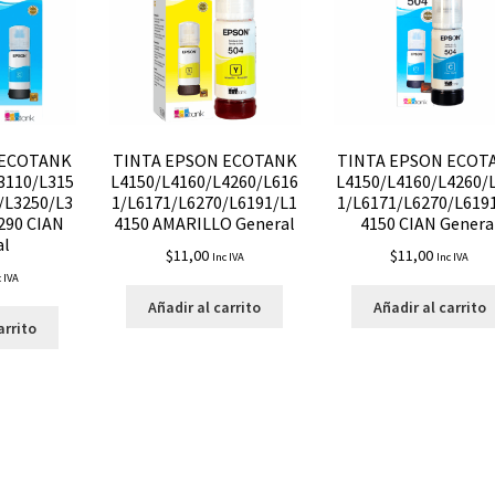
 ECOTANK
TINTA EPSON ECOTANK
TINTA EPSON ECOT
3110/L315
L4150/L4160/L4260/L616
L4150/L4160/L4260/
/L3250/L3
1/L6171/L6270/L6191/L1
1/L6171/L6270/L619
290 CIAN
4150 AMARILLO General
4150 CIAN Genera
al
$
11,00
$
11,00
Inc IVA
Inc IVA
c IVA
Añadir al carrito
Añadir al carrito
arrito