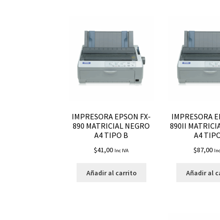
IMPRESORA EPSON FX-
IMPRESORA E
890 MATRICIAL NEGRO
890II MATRIC
A4 TIPO B
A4 TIP
$
41,00
$
87,00
Inc IVA
In
Añadir al carrito
Añadir al c