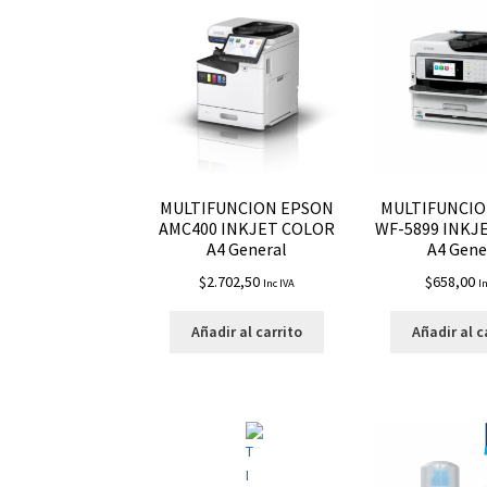
MULTIFUNCION EPSON
MULTIFUNCIO
AMC400 INKJET COLOR
WF-5899 INKJ
A4 General
A4 Gene
$
2.702,50
$
658,00
Inc IVA
I
Añadir al carrito
Añadir al c