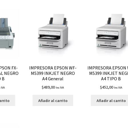
PSON FX-
IMPRESORA EPSON WF-
IMPRESORA EPSON 
IAL NEGRO
M5399 INKJET NEGRO
M5399 INKJET NE
O B
A4 General
A4 TIPO B
$
489,00
$
452,00
c IVA
Inc IVA
Inc IVA
arrito
Añadir al carrito
Añadir al carrito