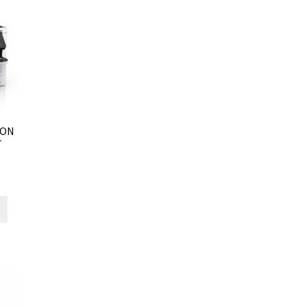
SON
T
B