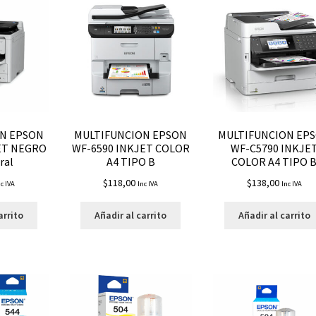
N EPSON
MULTIFUNCION EPSON
MULTIFUNCION EP
ET NEGRO
WF-6590 INKJET COLOR
WF-C5790 INKJE
ral
A4 TIPO B
COLOR A4 TIPO 
$
118,00
$
138,00
nc IVA
Inc IVA
Inc IVA
arrito
Añadir al carrito
Añadir al carrito