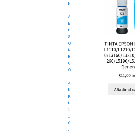
TINTA EPSON
L1110/L1210/L
0/L3160/L3210
260/L5190/L5
Gener
$
11,00
In
Añadir al c