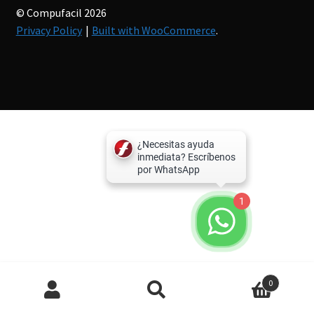
© Compufacil 2026
Privacy Policy
Built with WooCommerce
.
1
Búsqueda
0
de
productos