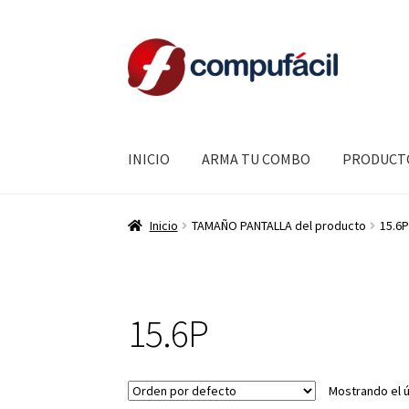
Ir
Ir
a
al
la
contenido
navegación
INICIO
ARMA TU COMBO
PRODUCT
Inicio
TAMAÑO PANTALLA del producto
15.6P
15.6P
Mostrando el ú