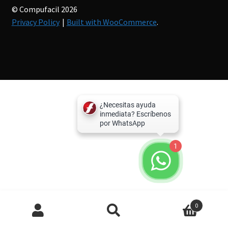
© Compufacil 2026
Privacy Policy
Built with WooCommerce
.
1
Búsqueda
0
de
productos