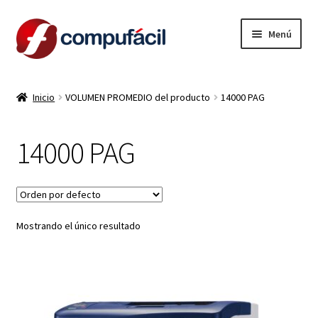
Ir
Ir
Menú
a
al
la
contenido
INICIO
navegación
Inicio
VOLUMEN PROMEDIO del producto
14000 PAG
ARMA TU COMBO
14000 PAG
Expandi
PRODUCTOS
el
menú
CONTACTO
hijo
Mostrando el único resultado
LIQUIDACION
MI CUENTA