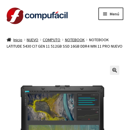
Ir
Ir
Menú
a
al
la
contenido
INICIO
navegación
Inicio
NUEVO
COMPUTO
NOTEBOOK
NOTEBOOK
LATITUDE 5430 CI7 GEN 11 512GB SSD 16GB DDR4 WIN 11 PRO NUEVO
ARMA TU COMBO
Expandi
PRODUCTOS
el
menú
CONTACTO
hijo
LIQUIDACION
MI CUENTA