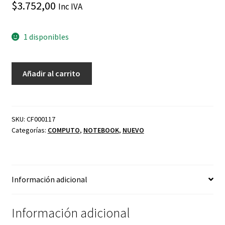
$
3.752,00
Inc IVA
1 disponibles
NOTEBOOK
Añadir al carrito
LATITUDE
5430
CI7
GEN
SKU:
CF000117
Categorías:
COMPUTO
,
NOTEBOOK
,
NUEVO
11
512GB
SSD
16GB
Información adicional
DDR4
WIN
11
Información adicional
PRO